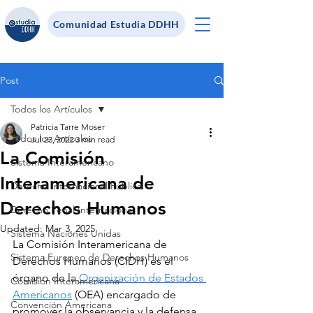
Comunidad Estudia DDHH
Post
Todos los Artículos
Patricia Tarre Moser
Todos los Artículos
Jul 23, 2022
3 min read
La Comisión
Sistema Interamericano
Interamericana de
Derecho Internacional Público
Derechos Humanos
Derecho Penal Internacional
Updated:
Mar 3, 2025
Sistema Naciones Unidas
La Comisión Interamericana de 
Sistema Europeo de Derechos Humanos
Derechos Humanos (CIDH) es el 
órgano de la 
Organización de Estados 
Comisión Interamericana
Americanos
 (OEA) encargado de 
Convención Americana
promover la observancia y la defensa 