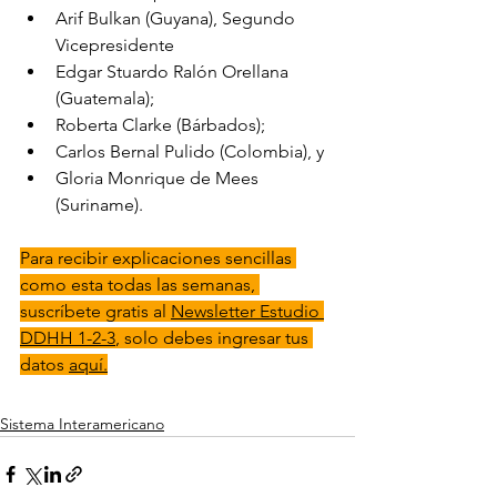
Arif Bulkan (Guyana), Segundo 
Vicepresidente
Edgar Stuardo Ralón Orellana 
(Guatemala);
Roberta Clarke (Bárbados);
Carlos Bernal Pulido (Colombia), y 
Gloria Monrique de Mees 
(Suriname).
Para recibir explicaciones sencillas 
como esta todas las semanas, 
suscríbete gratis al 
Newsletter Estudio 
DDHH 1-2-3
, solo debes ingresar tus 
datos 
aquí.
Sistema Interamericano