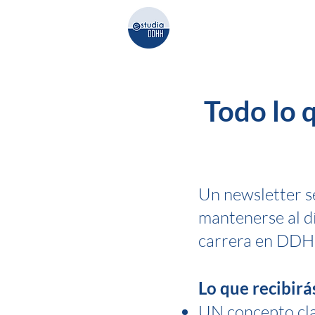
Comunidad
Cursos
Todo lo 
Un newsletter s
mantenerse al dí
carrera en DD
Lo que recibirá
UN concepto cla