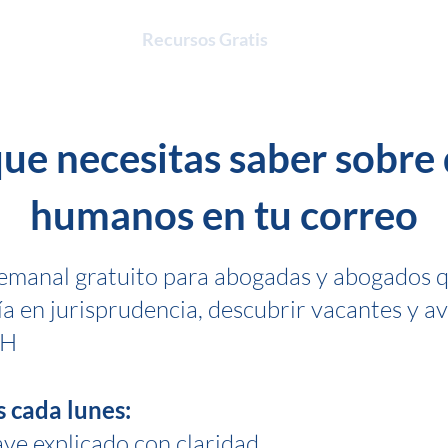
Chat DDHH
Recursos Gratis
Asesorías
Sobr
que necesitas saber sobre
humanos en tu correo
emanal gratuito para abogadas y abogados 
a en jurisprudencia, descubrir vacantes y a
HH
s cada lunes:
ve explicado con claridad