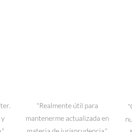
ter.
"Realmente útil para
"
 y
mantenerme actualizada en
nu
."
materia de jurisprudencia."