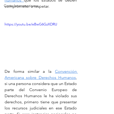
humanos 
que los Estados se deben 
Corte Interamericana
comprometer a respetar. 
https://youtu.be/eBwG6GzXDRU
De forma similar a la 
Convención 
Americana sobre Derechos Humanos
, 
si una persona considera que un Estado 
parte del Convenio Europeo de 
Derechos Humanos le ha violado sus 
derechos, primero tiene que presentar 
los recursos judiciales en ese Estado 