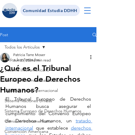
Comunidad Estudia DDHH
Post
Todos los Artículos
Patricia Tarre Moser
Todos los Artículos
Jun 25, 2024
2 min read
¿Qué es el Tribunal
Sistema Interamericano
Europeo de Derechos
Derecho Internacional Público
Humanos?
Derecho Penal Internacional
El Tribunal Europeo de Derechos 
Sistema Naciones Unidas
Humanos busca asegurar el 
Sistema Europeo de Derechos Humanos
cumplimiento del Convenio Europeo 
de Derechos Humanos, un 
tratado 
Comisión Interamericana
internacional
 que establece 
derechos 
Convención Americana