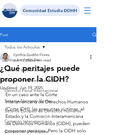
Comunidad Estudia DDHH
Post
Todos los Artículos
Cynthia Gudiño Flores
Todos los Artículos
Jun 15, 2025
2 min read
¿Qué peritajes puede
Sistema Interamericano
proponer la CIDH?
Derecho Internacional Público
Updated:
Jun 19, 2025
Derecho Penal Internacional
En un caso ante la Corte 
Sistema Naciones Unidas
Interamericana de Derechos Humanos 
(Corte IDH), las presuntas v
íc
timas, el 
Sistema Europeo de Derechos Humanos
Estado y la Comisi
ó
n Interamericana 
Comisión Interamericana
de Derechos Humanos (CIDH), pueden 
proponer peritajes. Pero la CIDH solo 
Convención Americana