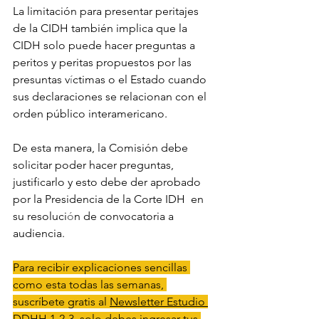
La limitación para presentar peritajes 
de la CIDH también implica que la 
CIDH solo puede hacer preguntas a 
peritos y peritas propuestos por las 
presuntas v
í
ctimas o el Estado cuando 
sus declaraciones se relacionan con el 
orden público interamericano.
De esta manera, la Comisión debe 
solicitar poder hacer preguntas, 
justificarlo y esto debe der aprobado 
por la Presidencia de la Corte IDH  en 
su resoluci
ó
n de convocatoria a 
audiencia. 
Para recibir explicaciones sencillas 
como esta todas las semanas, 
suscríbete gratis al 
Newsletter Estudio 
DDHH 1-2-3
, solo debes ingresar tus 