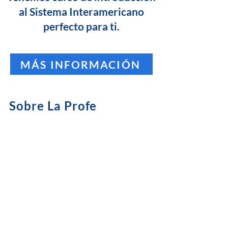
al Sistema Interamericano
perfecto para ti.
MÁS INFORMACIÓN
Sobre La Profe
¡Hola! Mi nombres
Patricia Tarre Moser. Soy
abogada especialista en
Derechos Humanos con
más de trece años de
experiencia.
Leer Más